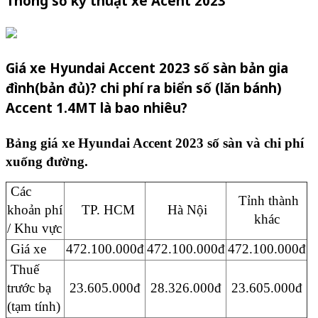
Thông số kỹ thuật xe Acent 2023
Giá xe Hyundai Accent 2023 số sàn bản gia
đình(bản đủ)? chi phí ra biển số (lăn bánh)
Accent 1.4MT là bao nhiêu?
Bảng giá xe Hyundai Accent 2023 số sàn và chi phí
xuống đường.
Các
Tỉnh thành
khoản phí
TP. HCM
Hà Nội
khác
/ Khu vực
Giá xe
472.100.000đ
472.100.000đ
472.100.000đ
Thuế
trước bạ
23.605.000đ
28.326.000đ
23.605.000đ
(tạm tính)