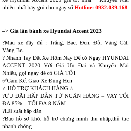
nhiều nhất hãy gọi cho ngay số
Hotline: 0932.039.168
–>
Giá lăn bánh xe Hyundai Accent 2023
?Màu xe đầy đủ : Trắng, Bạc, Đen, Đỏ, Vàng Cát,
Vàng Be.
? Nhanh Tay Đặt Xe Hôm Nay Để có Ngay HYUNDAI
ACCENT 2020 Với Giá Ưu Đãi và Khuyến Mãi
Nhiều, gọi ngay để có GIÁ TỐT
✅Cam Kết Giao Xe Đúng Hẹn
⭐ HỖ TRỢ KHÁCH HÀNG ⭐
?ƯU ĐÃI HẤP DẪN TỪ NGÂN HÀNG – VAY TỐI
ĐA 85% – TỐI ĐA 8 NĂM
?Lãi suất hấp dẫn
?Bao hồ sơ khó, hỗ trợ chứng minh thu nhập,thủ tục
nhanh chóng